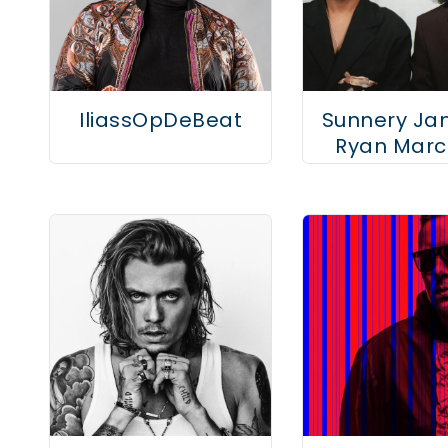
IliassOpDeBeat
Sunnery Ja
Ryan Marc