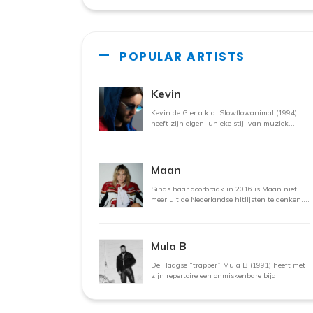
POPULAR ARTISTS
Kevin
Kevin de Gier a.k.a. Slowflowanimal (1994)
heeft zijn eigen, unieke stijl van muziek
maken. Zo
Maan
Sinds haar doorbraak in 2016 is Maan niet
meer uit de Nederlandse hitlijsten te denken.
De zangeres
Mula B
De Haagse “trapper” Mula B (1991) heeft met
zijn repertoire een onmiskenbare bijd