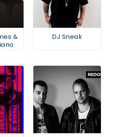
mes &
DJ Sneak
iano