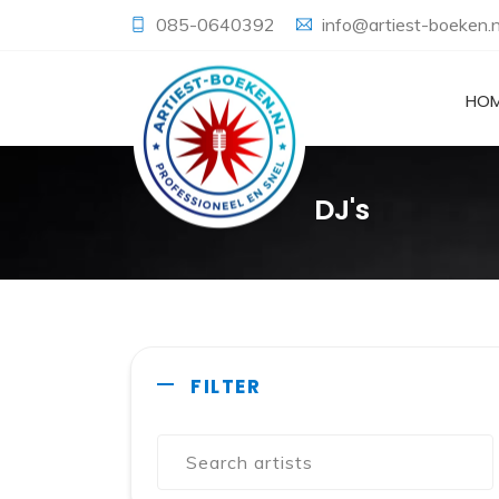
085-0640392
info@artiest-boeken.n
HO
DJ's
FILTER