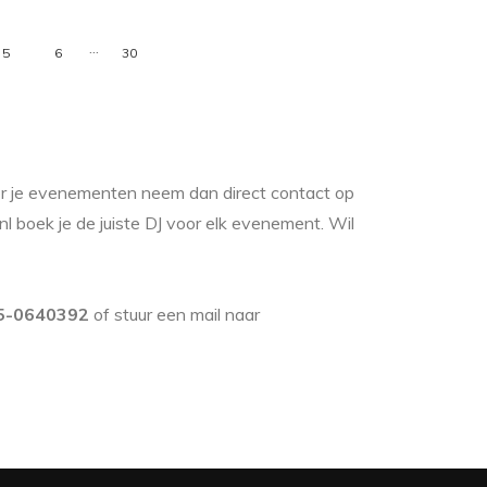
...
5
6
30
oor je evenementen neem dan direct contact op
l boek je de juiste DJ voor elk evenement. Wil
5-0640392
of stuur een mail naar