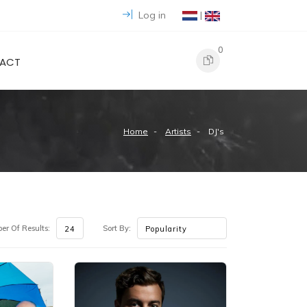
Log in
|
0
ACT
Home
Artists
DJ's
r Of Results:
Sort By: