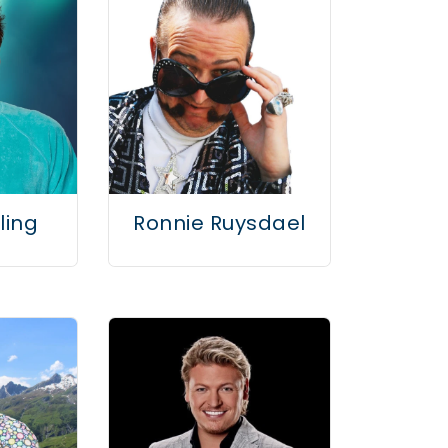
ling
Ronnie Ruysdael