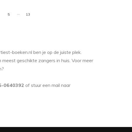
...
5
13
est-boeken.nl ben je op de juiste plek.
 meest geschikte zangers in huis. Voor meer
n?
5-0640392
of stuur een mail naar