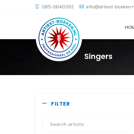
085-0640392
info@artiest-boeken.n
HO
Singers
FILTER