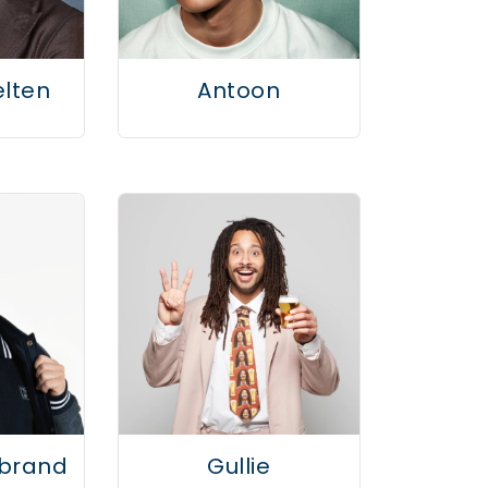
lten
Antoon
nbrand
Gullie