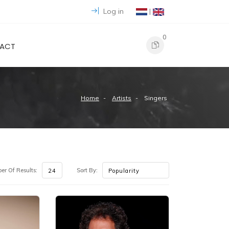
Log in
|
0
ACT
Home
Artists
Singers
r Of Results:
Sort By: