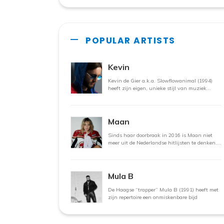
POPULAR ARTISTS
Kevin
Kevin de Gier a.k.a. Slowflowanimal (1994)
heeft zijn eigen, unieke stijl van muziek
maken. Zo
Maan
Sinds haar doorbraak in 2016 is Maan niet
meer uit de Nederlandse hitlijsten te denken.
De zangeres
Mula B
De Haagse “trapper” Mula B (1991) heeft met
zijn repertoire een onmiskenbare bijd