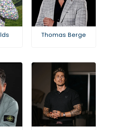
lds
Thomas Berge