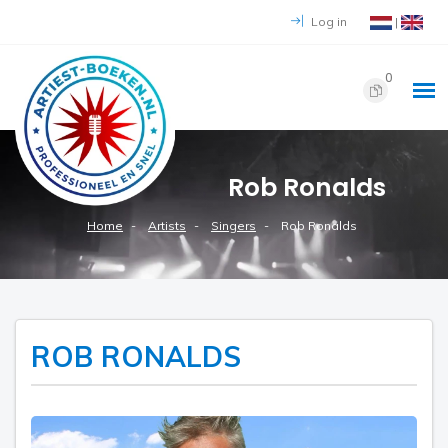
Log in
|
0
Rob Ronalds
Home
Artists
Singers
Rob Ronalds
ROB RONALDS