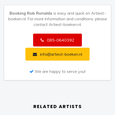
klasse te zijn. Daarnaast is Rob’s podiumhumor
Booking Rob Ronalds
is easy and quick on Artiest-
ongeëvenaard!
boeken.nl. For more information and conditions, please
contact Artiest-boeken.nl.
085-0640392
info@artiest-boeken.nl
We are happy to serve you!
RELATED ARTISTS