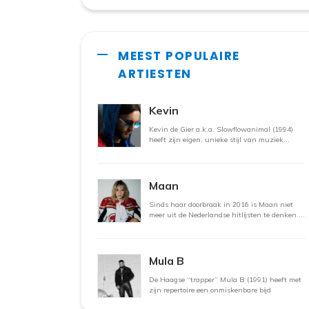
MEEST POPULAIRE
ARTIESTEN
Kevin
Kevin de Gier a.k.a. Slowflowanimal (1994)
heeft zijn eigen, unieke stijl van muziek
maken. Zo
Maan
Sinds haar doorbraak in 2016 is Maan niet
meer uit de Nederlandse hitlijsten te denken.
De zangeres
Mula B
De Haagse “trapper” Mula B (1991) heeft met
zijn repertoire een onmiskenbare bijd