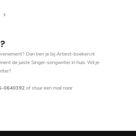
3
n?
evenement? Dan ben je bij Artiest-boeken.nl
ment de juiste Singer-songwriter in huis. Wil je
iter?
5-0640392
of stuur een mail naar