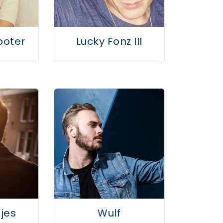
boter
Lucky Fonz III
tjes
Wulf