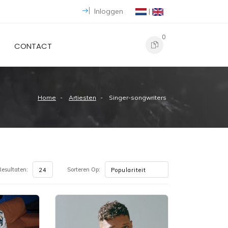
Inloggen
|
0
CONTACT
Home
Artiesten
Singer-songwriters
esultaten:
Sorteren Op: