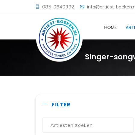
085-0640392
info@artiest-boeken.n
HOME
ART
Singer-songw
FILTER