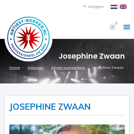
Inloggen
|
0
Josephine Zwaan
Home
Artiesten
Singer-songwriters
Josephine Zwaan
JOSEPHINE ZWAAN