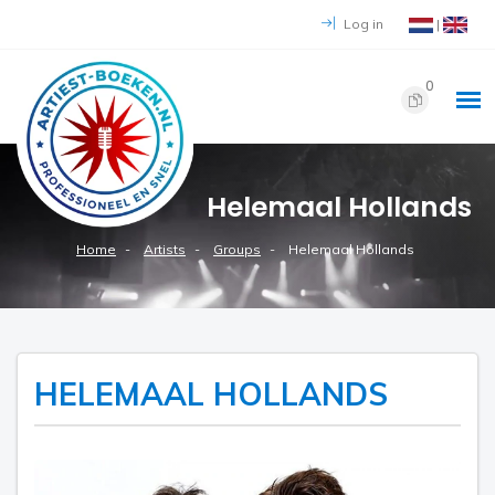
Log in
|
0
Helemaal Hollands
Home
Artists
Groups
Helemaal Hollands
HELEMAAL HOLLANDS