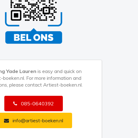
ng Yade Lauren
is easy and quick on
t-boeken.nl. For more information and
ons, please contact Artiest-boeken.nl.
085-0640392
info@artiest-boeken.nl