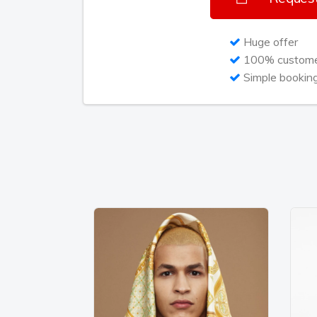
gastzangeres op zijn single Langs je wer
de Single Top 100. Het maakt deel uit va
Huge offer
van de Album Top 100 binnenkwam.
100% customer
Simple bookin
Sinds 2016 zit ze op de Herman Brood 
aan haar debuut-ep.