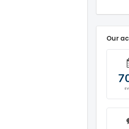
Our a
7
E