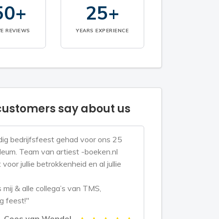
50+
25+
VE REVIEWS
YEARS EXPERIENCE
ustomers say about us
ig bedrijfsfeest gehad voor ons 25
bileum. Team van artiest -boeken.nl
voor jullie betrokkenheid en al jullie
mij & alle collega’s van TMS,
g feest!"
Cees van Wendel