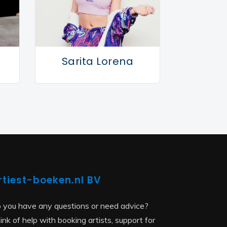
Sarita Lorena
rtiest-boeken.nl BV
 you have any questions or need advice?
ink of help with booking artists, support for