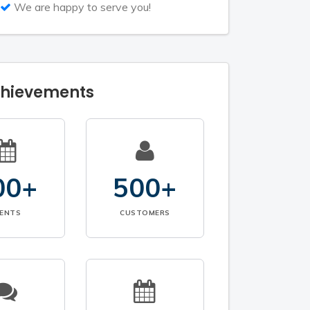
We are happy to serve you!
chievements
00+
500+
VENTS
CUSTOMERS