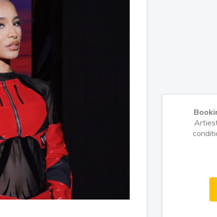
Booki
Arties
conditi