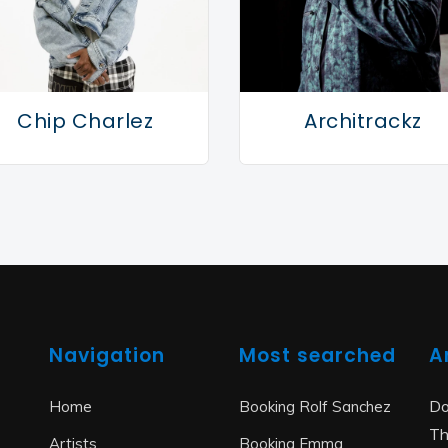
Chip Charlez
Architrackz
Navigation
Most searched
A
Do
Home
Booking Rolf Sanchez
Th
Artists
Booking Emma