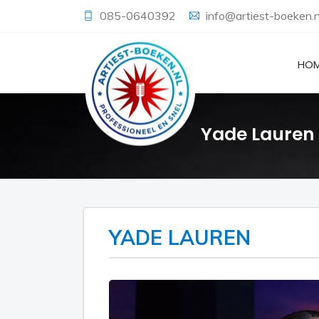
085-0640392
info@artiest-boeken.n
HO
Yade Lauren
YADE LAUREN