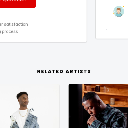
k. Ook dit nummer stond genoteerd in
n zijn album Blessed dat op nummer 1
 satisfaction
g process
Academie en ondertussen werkt ze
RELATED ARTISTS