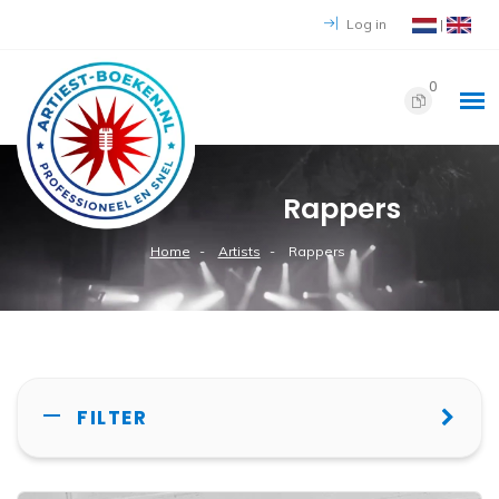
Log in
|
0
Rappers
Home
Artists
Rappers
FILTER