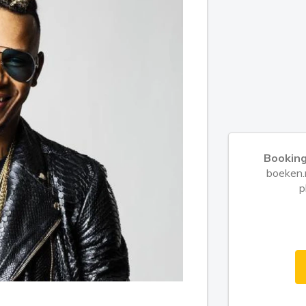
Booking
boeken.n
p