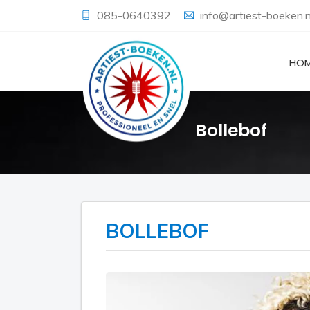
085-0640392
info@artiest-boeken.n
HO
Bollebof
BOLLEBOF