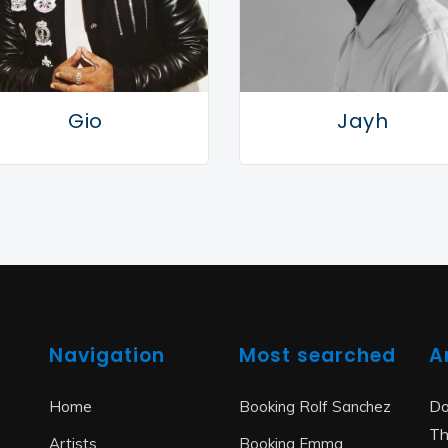
veel meer van deze getalenteerd
land niet lang meer op zal hoeven
Gio
Jayh
Navigation
Most searched
A
Do
Home
Booking Rolf Sanchez
Th
Artists
Booking Emma