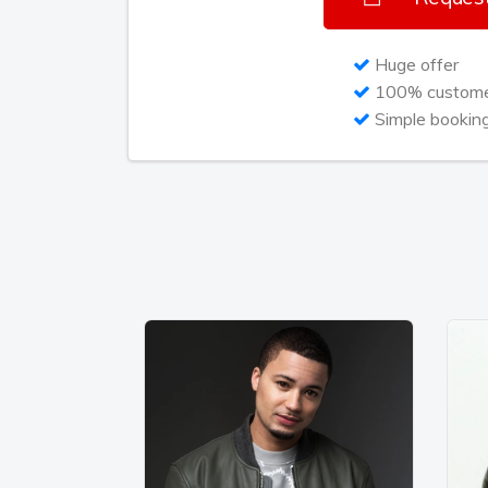
financieren.
Huge offer
Dat was een aardig succes voor de onge
100% customer
Hij viel zeer in de smaak en dat niet all
Simple bookin
omstreken werd zijn muziek zeer gewaard
Factor finalist Richy Brown, die Bollebof 
in te gaan om te werken aan Richy z’n deb
als een buiten kansje en nam de uitnodi
werking leverde de Prins serieuze optre
hem toch wel toch wel Live @ Idols op 2
er een tour door Nederland langs clubs e
de single te promoten. Ook Lange Frans, 
samenwerking met Bollebof op het lijstje.
Met zijn eigen dress style en zijn laidback
brengen en met zijn gladde looks weet hij