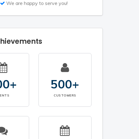
We are happy to serve you!
chievements
00+
500+
VENTS
CUSTOMERS