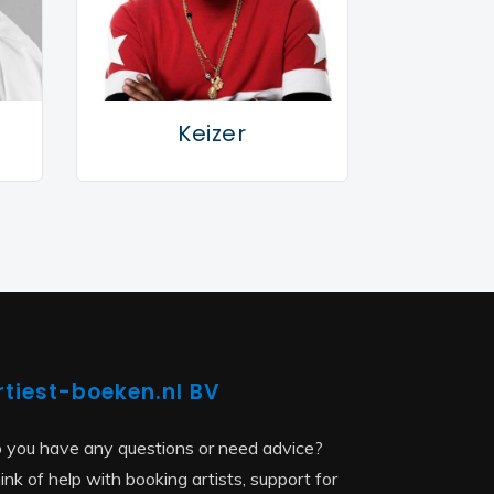
Keizer
rtiest-boeken.nl BV
 you have any questions or need advice?
ink of help with booking artists, support for