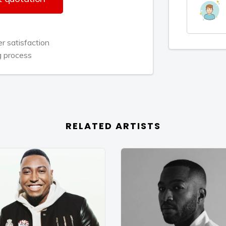
tekend eigenwijzen opkomde rapper.
 satisfaction
een in Rotterdam. Ook in Amsterdam en
g process
eerd. Zo trok hij de aandacht van X-
hier bij uitnodigde om samen de studio
uut single (Ga je mee). Bolle zag dat
ging met beide handen aan. De samen
dens op waar van de mooiste volgens
RELATED ARTISTS
 Februari 2008 was. Na Idols volgde
n radio stations om samen met Richy
Gio en Jahy hebben een succes volle
 flow weet hij z’n publiek in trance te
 bij de dames het hoofd op hol te