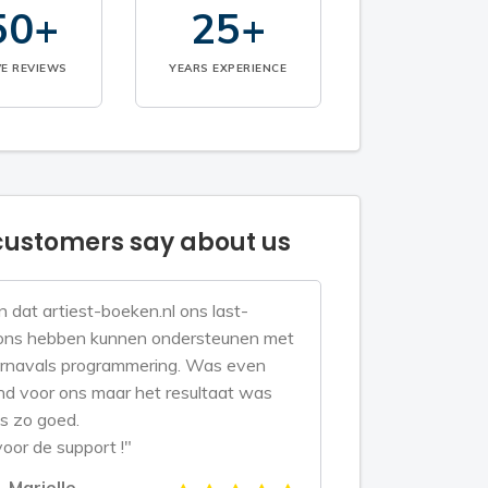
50+
25+
VE REVIEWS
YEARS EXPERIENCE
ustomers say about us
n dat artiest-boeken.nl ons last-
ons hebben kunnen ondersteunen met
rnavals programmering. Was even
d voor ons maar het resultaat was
s zo goed.
oor de support !"
Marielle