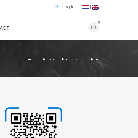
Log in
|
0
ACT
Home
Artists
Rappers
Bollebof