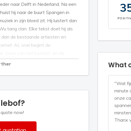
3
 moeder naar Delft in Nederland. Na een
uist hij naar de buurt Spangen in
POSITI
ziek in zijn bloed zit. Hij luistert dan
u tang clan. Elke tekst doet hij als
r dan de bestaande artiesten en
nternet. AL snel begint de
 “prins van het kasteel” en de
l (Sparta stadion), SKVR en teenage
What c
rther
ium van Off-corso (Rotterdam)
ordt Bollebof een feit. Vele producers
"Wat fij
e Bollebof om samen te gaan werken.
minute 
t hij wist dat het allemaal was zoals
onze ca
llebof?
en nog even wennen voor hem.
spannen
en het was tijd om zijn eerste
 quote now!
minsten
 moeilijker dan verwacht. Na talloze
Thanx v
esluit hij de opnames zelf te
 quotation