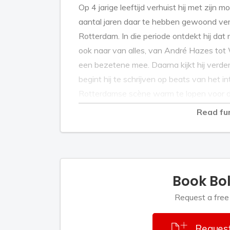
Op 4 jarige leeftijd verhuist hij met zijn
aantal jaren daar te hebben gewoond verh
Rotterdam. In die periode ontdekt hij dat mu
ook naar van alles, van André Hazes tot W
een bezetene mee. Daarna kijkt hij verde
begint hij te schrijven op beats van het i
Rotterdamse scène warm te lopen voor de
eerste optredens volgen snel: Het kastee
Read fu
jam. Wanneer hij in mei 2007 op het pod
betreedt gaat het publiek uit z’n dak en w
waren zeer onder de indruk en benaderd
Bollebof deed het liefst alles alleen, zoda
Book Bo
hij het wilde, daardoor was samenwerk
De mensen waren nu bekend met Bollebof 
Request a free
videoclip te gaan schieten, dit was alleen
keren te zijn afgewezen door sponsoren b
Request