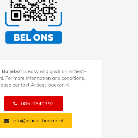
 Bollebof
is easy and quick on Artiest-
l. For more information and conditions,
lease contact Artiest-boeken.nl.
085-0640392
info@artiest-boeken.nl