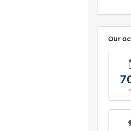
Our a
7
E