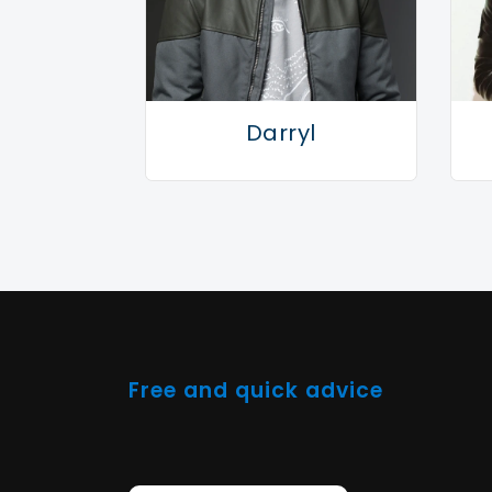
brengen. In de toekomst kunnen we nog 
rapper horen. Hij is een hype waar Neder
wachten.
Darryl
Free and quick advice