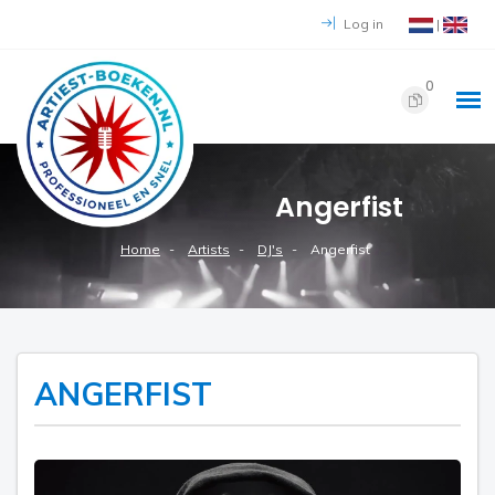
Log in
|
0
Angerfist
Home
Artists
DJ's
Angerfist
ANGERFIST