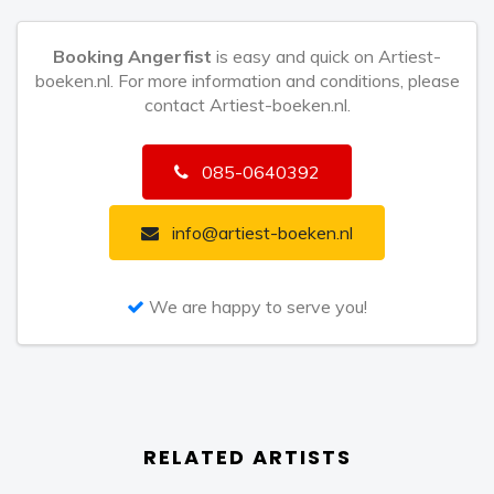
komen. Zijn stijl is bekend, diepe rauwe kicks en
uplifting melodielijnen. Hij straft de trommelvliezen van
Booking Angerfist
is easy and quick on Artiest-
boeken.nl. For more information and conditions, please
partypeople over heel de wereld. Hij is geboren om
contact Artiest-boeken.nl.
keiharde hardcore house te blijven maken... Zijn motto:
Raise your fist for Angerfist!
085-0640392
info@artiest-boeken.nl
We are happy to serve you!
RELATED ARTISTS