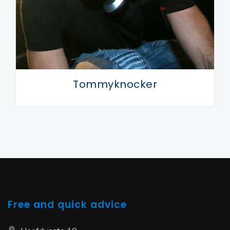
Tommyknocker
Free and quick advice