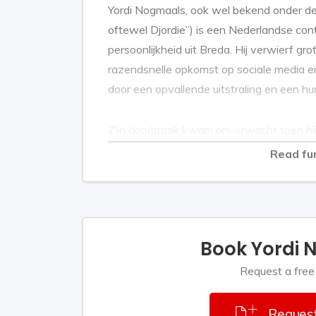
Yordi Nogmaals, ook wel bekend onder de na
oftewel Djordie”) is een Nederlandse conte
persoonlijkheid uit Breda. Hij verwierf gr
razendsnelle opkomst op sociale media en
door een opvallende uitstraling en een h
Zijn doorbraak kwam onverwacht toen hi
in diens straatformat. Het gesprek verliep 
Read fu
virale moment besloot hij een eigen YouTu
straat mensen beantwoordt met onverw
Zijn mediaprofiel groeide steeds verder:
Book Yordi
en Hakken over de Sloot. Maar het absol
samen met Essociaal de felbegeerde ove
Request a free
seizoen 3.
Request