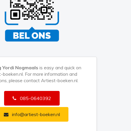
g Yordi Nogmaals
is easy and quick on
t-boeken.nl. For more information and
ons, please contact Artiest-boeken.nl.
085-0640392
info@artiest-boeken.nl