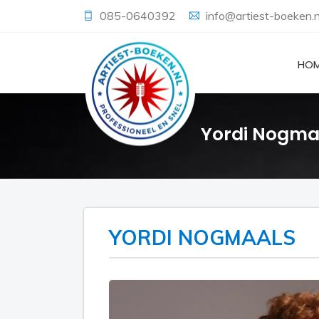
085-0640392
info@artiest-boeken.n
HO
Yordi Nogma
YORDI NOGMAALS