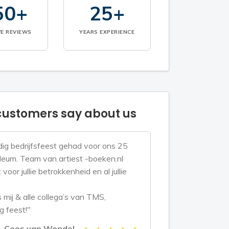
50+
25+
VE REVIEWS
YEARS EXPERIENCE
ustomers say about us
ig bedrijfsfeest gehad voor ons 25
bileum. Team van artiest -boeken.nl
voor jullie betrokkenheid en al jullie
mij & alle collega’s van TMS,
g feest!"
Cees van Wendel