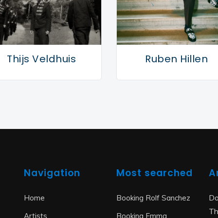
Thijs Veldhuis
Ruben Hillen
Navigation
Most searched
A
Do
Home
Booking Rolf Sanchez
Th
Artists
Booking Emma