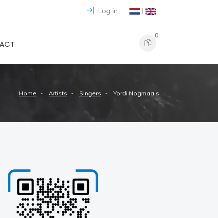
Log in
|
0
ACT
Home
Artists
Singers
Yordi Nogmaals