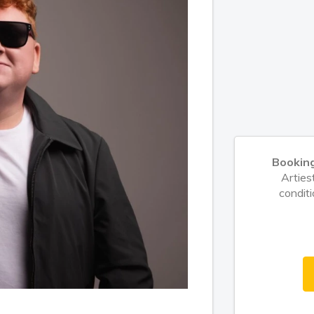
Bookin
Arties
conditi