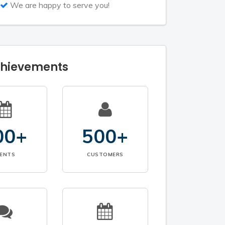
We are happy to serve you!
chievements
00+
500+
VENTS
CUSTOMERS