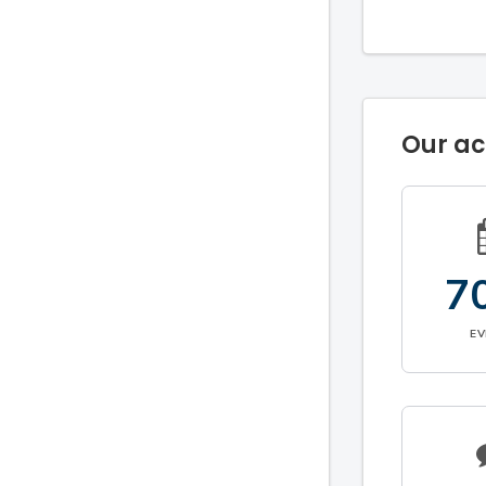
Our a
7
E