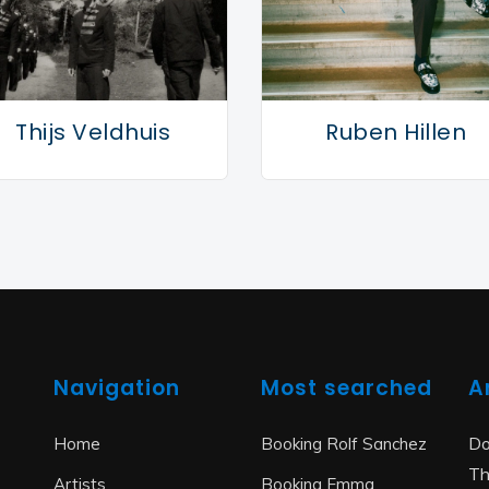
Thijs Veldhuis
Ruben Hillen
Navigation
Most searched
A
Do
Home
Booking Rolf Sanchez
Th
Artists
Booking Emma