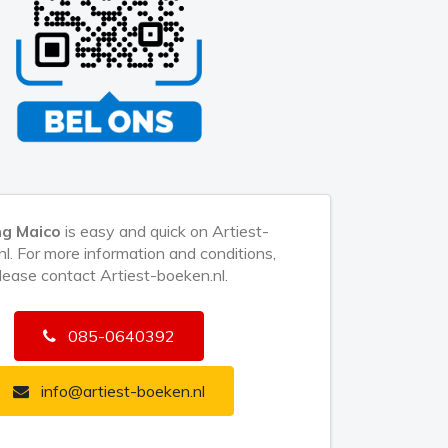
ng Maico
is easy and quick on Artiest-
l. For more information and conditions,
lease contact Artiest-boeken.nl.
085-0640392
info@artiest-boeken.nl