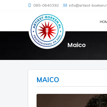
085-0640392
info@artiest-boeken.n
HO
Maico
MAICO