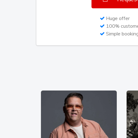
Een optreden van Maico bestaat uit een
Huge offer
en feestnummers, afgewisseld met eigen
100% customer
feestzaal, kroeg en feesttent op z'n kop!
Simple bookin