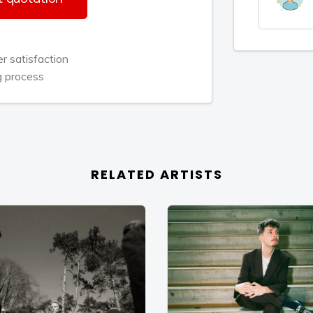
 mix van bekende Nederlandse covers
 nummers. Zo zet Maico elke
 satisfaction
g process
RELATED ARTISTS