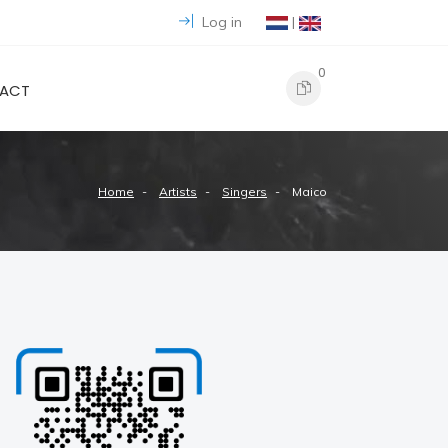
Log in
|
0
ACT
Home
Artists
Singers
Maico