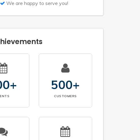
We are happy to serve you!
chievements
00+
500+
VENTS
CUSTOMERS