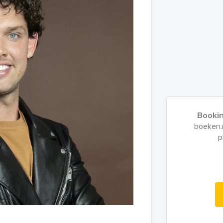
Booki
boeken.n
p