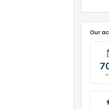
Our a
7
E