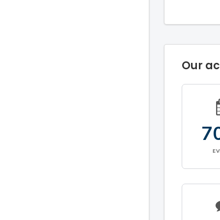
Our a
7
E