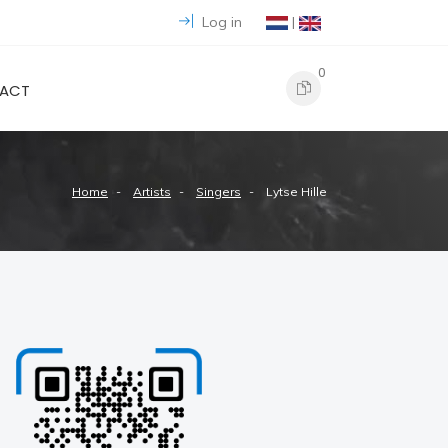
Log in
|
0
ACT
Home
Artists
Singers
Lytse Hille