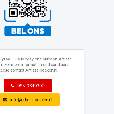
Lytse Hille
is easy and quick on Artiest-
l. For more information and conditions,
lease contact Artiest-boeken.nl.
085-0640392
info@artiest-boeken.nl