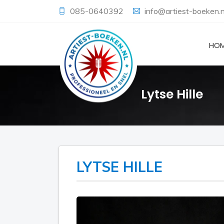
085-0640392
info@artiest-boeken.n
HO
Lytse Hille
LYTSE HILLE