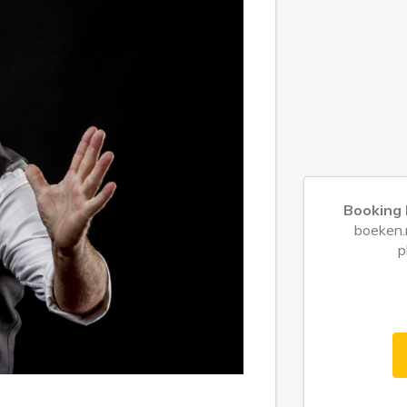
Booking 
boeken.n
p