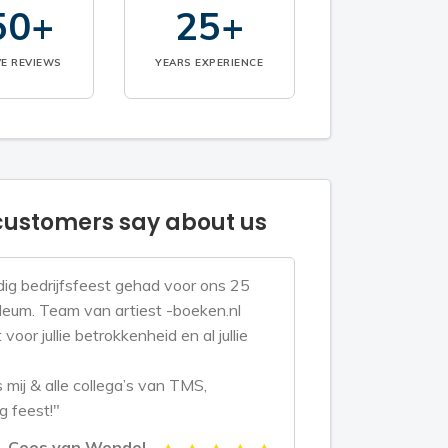
50+
25+
VE REVIEWS
YEARS EXPERIENCE
ustomers say about us
ig bedrijfsfeest gehad voor ons 25
bileum. Team van artiest -boeken.nl
voor jullie betrokkenheid en al jullie
mij & alle collega’s van TMS,
g feest!"
Cees van Wendel