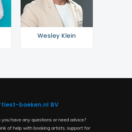
Wesley Klein
rtiest-boeken.nl BV
 you have any questions or need advice?
ink of help with booking artists, support for