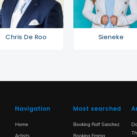
Chris De Roo
Sieneke
Navigation
Most searched
A
Do
Home
Booking Rolf Sanchez
Th
Artists
Booking Emma