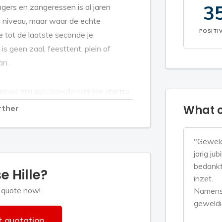
3
ers en zangeressen is al jaren
en niveau, maar waar de echte
POSITI
e tot de laatste seconde je
s geen zaal, feesttent, plein of
an.
nnes zijn succesvolle carrière startte
 deze grote man in Friesland
What c
rther
et Friesch ‘kleine’. Dat is meteen
ng, zijn heerlijke stemgeluid en
"Geweld
eenvoudig, maar meer dan terecht
jarig ju
bedankt 
e Hille?
inzet.
akiediekie Boem Boem’, ‘Ik Kwam Je
 quote now!
Namens 
geweldi
d. Ook in 2018 heeft hij een enorme
Ballen Uit Mijn Broek’. Wat Lytse ook
 quotation