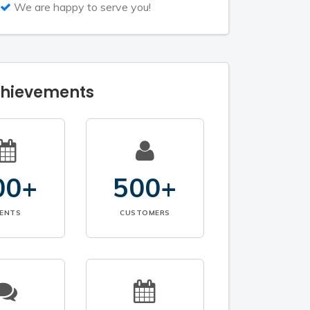
We are happy to serve you!
chievements
00+
500+
VENTS
CUSTOMERS