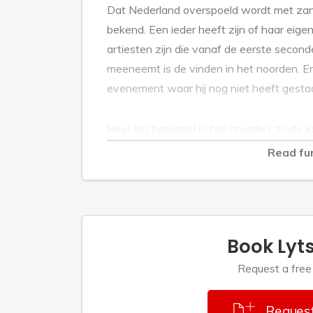
Dat Nederland overspoeld wordt met zang
bekend. Een ieder heeft zijn of haar eig
artiesten zijn die vanaf de eerste second
meeneemt is de vinden in het noorden. Er i
evenement waar hij nog niet heeft gesta
Heel erg beroemd in het noorden, zoals Ja
via het Drenthse achterland, zo is dat bij
Read fu
begonnen. Onthoud dat Lytse betekent in h
zijn handelswerk met een vrolijke uitstrali
fantastische repertoire. Het maakt hem 
heel groot en gun je hem alle succes.
Book Lyts
Lytse Hille scoorde met zijn singles ‘Tsj
Request a free
Tegen’ toch al een behoorlijke bekendhei
hits uitgebracht ’24 Billen’ & ‘Ik Lach De 
Request