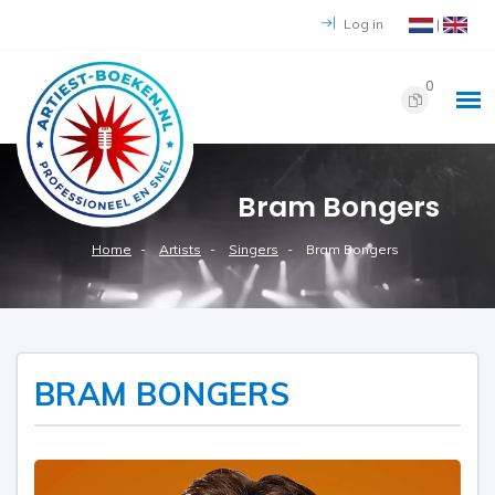
Log in
|
0
Bram Bongers
Home
Artists
Singers
Bram Bongers
BRAM BONGERS