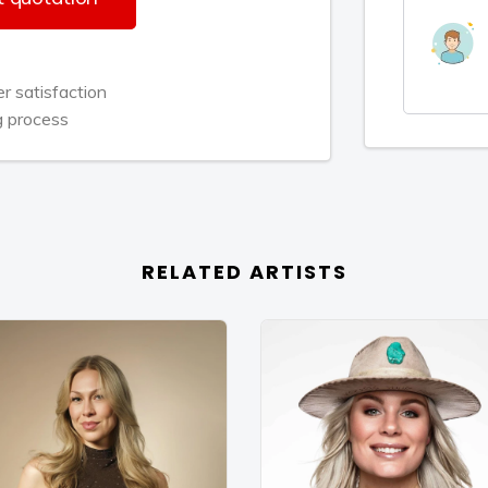
rsato en Nick & Simon draaien toen ze
arna was ze al te horen als featuring
n Bilal Wahib.
 satisfaction
g process
ë’s eigen muzikale carrière. Haar
olo" primeurt op haar TikTok account.
 op de sound gemaakt. Wekenlang
RELATED ARTISTS
ter laat ze weten dat Bilal Wahib
paar weken later mocht ze de gouden
 Nederlandse zangers pakt gelijk
Me". Wederom een samenwerking en
eel mensen valt iets op, ze heeft
nfluencer Monica Geuze. Ter promotie
met Monica, die meer dan 450