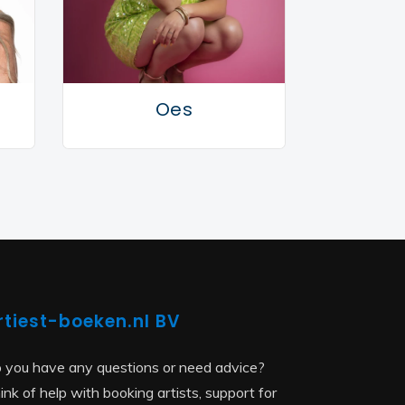
Oes
rtiest-boeken.nl BV
 you have any questions or need advice?
ink of help with booking artists, support for