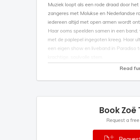
Muziek loopt als een rode draad door het
zangeres met Molukse en Nederlandse roo
iedereen altijd met open armen wordt ont
Haar ooms speelden samen in een band,
met de paplepel ingegoten kreeg. Haar ul
een eigen show en liveband in Paradiso te
krachtige, soulvolle stem.
Read fu
De carrière van Zoë Tauran
Zoë maakte vanaf haar zestiende deel u
Pretty For You), waarmee ze in 2014 audi
Book Zoë
Deze auditie was zo ongelofelijk goed, dat
voor de liveshows. Uiteindelijk leverde 
Request a free
platencontract op. Voor de succesvolle au
Tauran al ervaring opgedaan bij een ande
Request