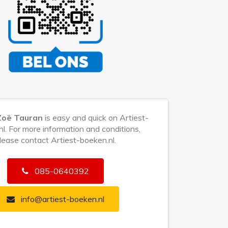
Zoë Tauran
is easy and quick on Artiest-
l. For more information and conditions,
lease contact Artiest-boeken.nl.
085-0640392
info@artiest-boeken.nl