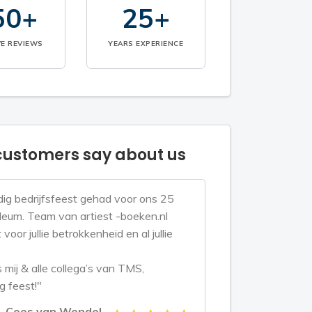
50+
25+
VE REVIEWS
YEARS EXPERIENCE
ustomers say about us
ig bedrijfsfeest gehad voor ons 25
bileum. Team van artiest -boeken.nl
voor jullie betrokkenheid en al jullie
mij & alle collega’s van TMS,
g feest!"
Cees van Wendel