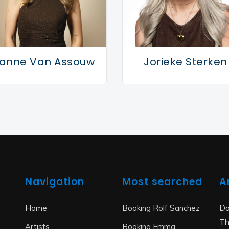
anne Van Assouw
Jorieke Sterken
Navigation
Most searched
A
Do
Home
Booking Rolf Sanchez
Th
Artists
Booking Emma