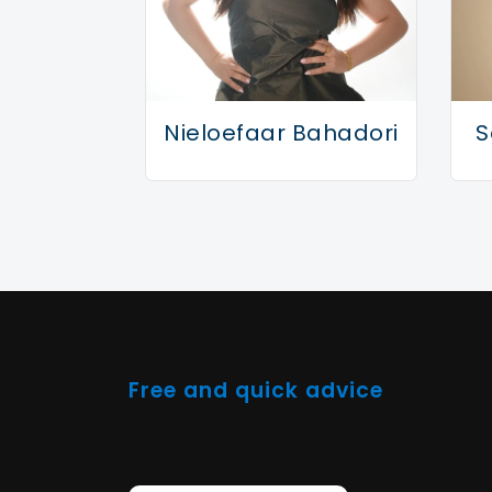
duizend views haalt.
Nieloefaar Bahadori
S
Free and quick advice