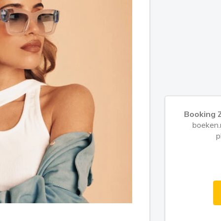
Booking 
boeken.n
p