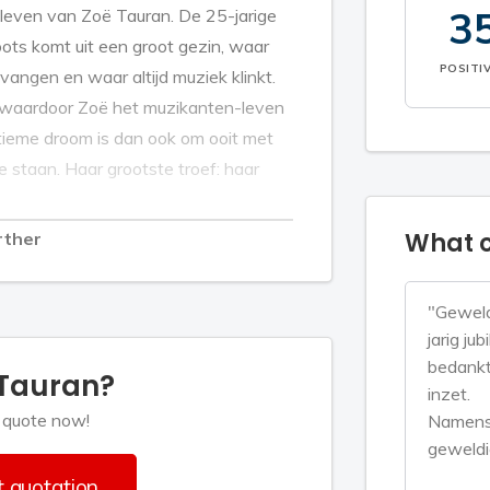
3
 leven van Zoë Tauran. De 25-jarige
ts komt uit een groot gezin, waar
POSITI
vangen en waar altijd muziek klinkt.
 waardoor Zoë het muzikanten-leven
tieme droom is dan ook om ooit met
 staan. Haar grootste troef: haar
What c
rther
"Geweld
it van de meidengroep TP4Y (Too
jarig ju
tie deed voor Holland’s Got Talent.
bedankt 
 Tauran?
 het viertal gelijk een ticket kreeg
inzet.
hun deelname TP4Y haar eerste
 quote now!
Namens 
geweldi
ditie bij Holland's Got Talent had Zoë
r programma, namelijk The Voice Kids.
 quotation