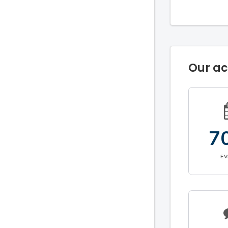
Our a
7
E