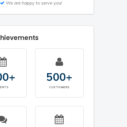
We are happy to serve you!
chievements
00+
500+
VENTS
CUSTOMERS