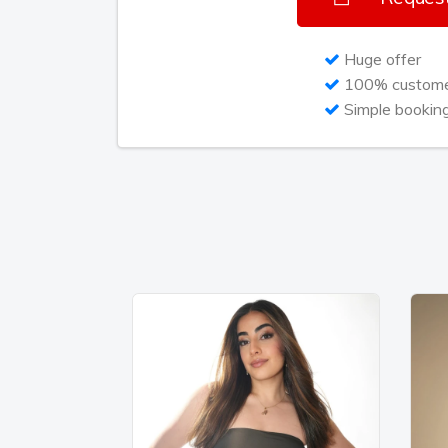
In 2021 liet zij de stoelen van Marco Bo
If I Ain't Got You van Alicia Keys zong.Da
Huge offer
artiest op tracks van CHO, Jonna Fraser e
100% customer
Simple bookin
Solo carrière
Na een paar jaar stilte is het tijd voor Zo
carrière ontploft wanneer zij de track "S
Meer dan 50 duizend video's worden er
worden fans geteased met snippets en la
een featuring heeft op het nummer. Een 
status ontvangen voor het nummer. En de
door met haar nieuwe single "Gebruik 
ditmaal met niemand minder dan Frenna. V
qua uiterlijk veel weg van de populaire i
van het nummer neemt ze een video op 