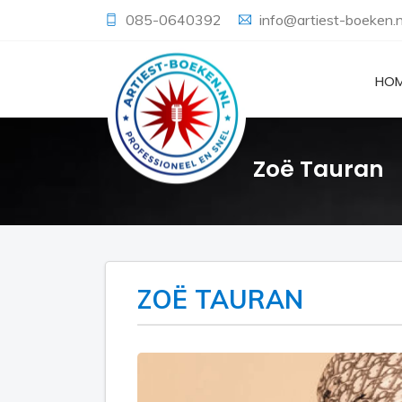
085-0640392
info@artiest-boeken.n
HO
Zoë Tauran
ZOË TAURAN