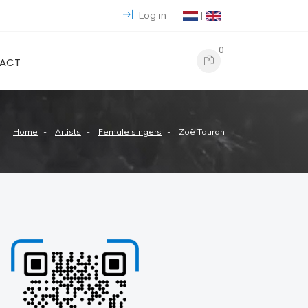
Log in
|
0
ACT
Home
Artists
Female singers
Zoë Tauran