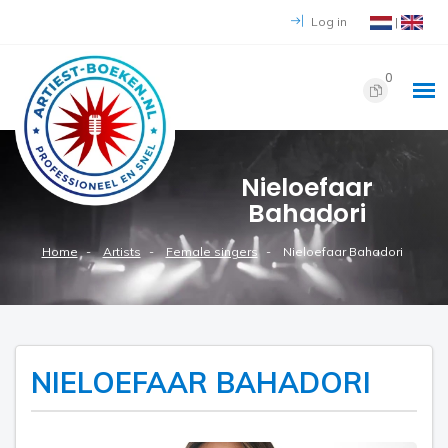
Log in
|
0
Nieloefaar
Bahadori
Home
Artists
Female singers
Nieloefaar Bahadori
NIELOEFAAR BAHADORI