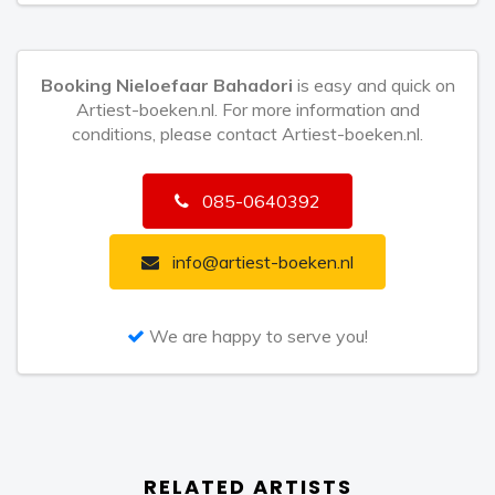
(Hazes/Karsu) bracht in zowel het Nederlands als het
Farsi, waarna ze de finale behaalde. Ze gebruikt haar
stem om zich in te zetten voor de positie van
Booking Nieloefaar Bahadori
is easy and quick on
vrouwen en de strijd voor vrijheid voor Iran, onder
Artiest-boeken.nl. For more information and
meer via haar eigen Woman-Life-Freedom-show in
conditions, please contact Artiest-boeken.nl.
Paradiso en in optredens en interviews bij nationale
en internationale media, waaronder Eva Jinek, WNL
085-0640392
en MBC Persia in Londen.
info@artiest-boeken.nl
Met haar eigen verhaal, sterke live presence en een
We are happy to serve you!
betrokken online community van meer dan 165
duizend volgers, bouwt Nieloefaar verder aan een
muzikale wereld waarin verbinding centraal staat.
RELATED ARTISTS