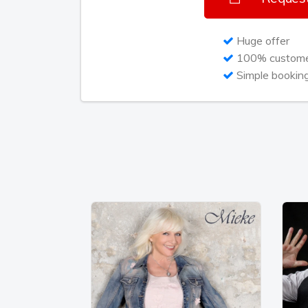
ook goed te zien is bij haar shows/optre
podiumbeest genoemd. Silvia schrijft zelf 
Huge offer
enkele na.
100% customer
Simple bookin
In 2007 bracht JB Swart Silvia’s eerste Vin
jou. Deze single werd zo goed ontvange
over de toonbank gingen. Inmiddels zijn er
markt.‘Droom van werkelijkheid’ bracht Sil
top 100 notering, diverse TV-Radio interv
de Leeuw. De Nieuwe Revu schreef een l
waarin stond dat de originele melodie van
afkomstig is en dat Silvia meer life in ha
bezingen.