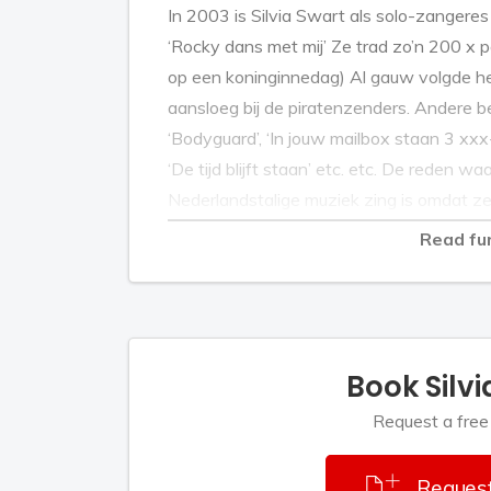
In 2003 is Silvia Swart als solo-zanger
‘Rocky dans met mij’ Ze trad zo’n 200 x pe
op een koninginnedag) Al gauw volgde het
aansloeg bij de piratenzenders. Andere bek
‘Bodyguard’, ‘In jouw mailbox staan 3 xxx-je
‘De tijd blijft staan’ etc. etc. De reden w
Nederlandstalige muziek zing is omdat ze
ieder mee kan zingen. Maar ze heeft ook 
Read fu
100) & Duitstalig in haar repertoire, waard
Op deel 50 van de Originele Piratenhits 
Peter (helaas door een ongeval in Febr. 2
Book Silvi
met het lied: ‘Niemand laat zijn eigen kin
vader’s 50e verjaardag.
Request a free
Silvia Swart heeft orgel en gitaarlessen 
Request