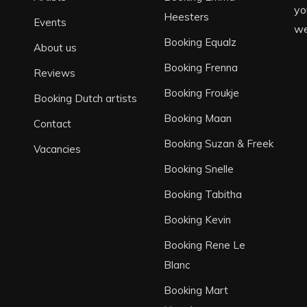
yo
Heesters
g verleende, zijn geschreven door
Events
we
jor Dundee band)
Booking Equalz
About us
Booking Frenna
Reviews
‘Ik wil jou’ die eigenlijk in 2010 al
Booking Froukje
een vrolijke (meezing) single wilde
Booking Dutch artists
tstemming krijgt, werd deze plaat
Booking Maan
Contact
Booking Suzan & Freek
Vacancies
Booking Snelle
geweest, omdat haar opnamestudio
unning was d.m.v. het overlijden van
Booking Tabitha
ingle uit van een liedje getiteld: ‘Geef
Booking Kevin
bum ‘Droom van werkelijkheid’
Booking Rene Le
Blanc
 jongste zoon Randy. In Juni 2015
Booking Mart
t Kuiper en kwam tevens haar single