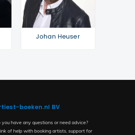
Johan Heuser
rtiest-boeken.nl BV
 you have any questions or need advice?
ink of help with booking artists, support for