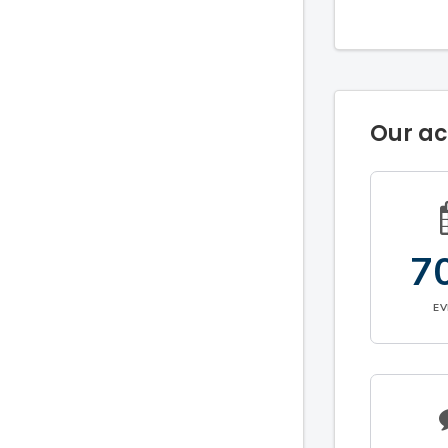
Our a
7
E