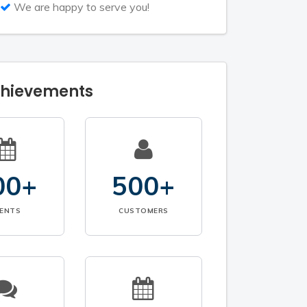
We are happy to serve you!
chievements
00+
500+
VENTS
CUSTOMERS