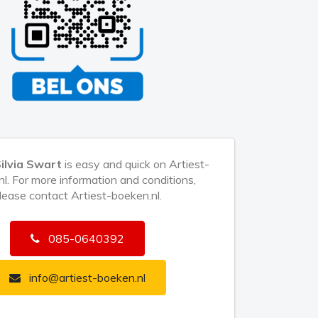
ilvia Swart
is easy and quick on Artiest-
l. For more information and conditions,
lease contact Artiest-boeken.nl.
085-0640392
info@artiest-boeken.nl