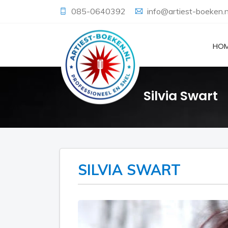
085-0640392
info@artiest-boeken.n
HO
Silvia Swart
SILVIA SWART