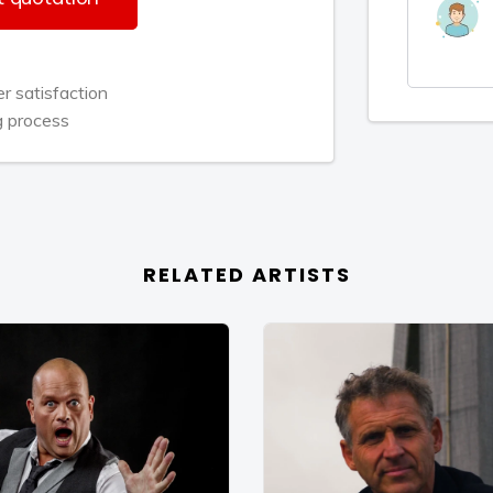
dens. Ze word dan ook wel
alle teksten voor haar liedjes, op
 satisfaction
g process
yl single uit met de titel: T’rug naar
n dat er binnen een week 750 stuks
 al 10 Vinyl singles van Silvia op de
RELATED ARTISTS
via landelijke bekendheid d.m.v. een
iews o.a. bij 3fm (Giel Beelen) en Paul
euke recensie ‘Song van de week’
 Amy Mc Donalds – This is the life
ar liedje had dan dat Amy ooit kon