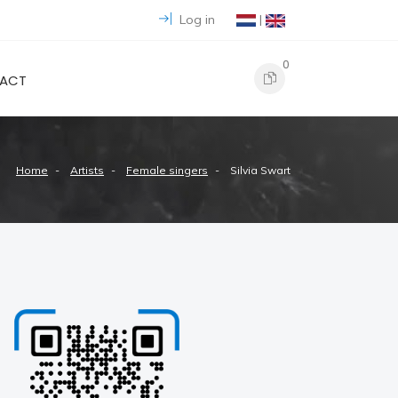
Log in
|
0
ACT
Home
Artists
Female singers
Silvia Swart