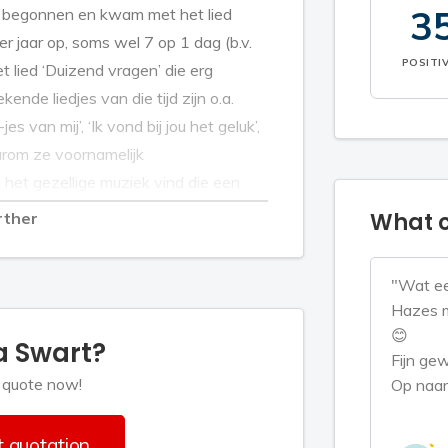
3
es begonnen en kwam met het lied
r jaar op, soms wel 7 op 1 dag (b.v.
POSITI
 lied ‘Duizend vragen’ die erg
ende liedjes van die tijd zijn o.a.
s van mij’, ‘Ik vond bij jou het geluk’,
aarom ze voornamelijk
 het gezellige muziek vind die een
Engelstalige nummers (country, top
What c
rther
oor ze allround is.
"Wat ee
serie staat ze samen met haar broer
Hazes m
003 overleden op 19e jarige leeftijd)
😊
a Swart?
d alleen’ speciaal gemaakt voor hun
Fijn gew
 quote now!
Op naar
gehad en is heel ritme gevoelig, wat
 quotation