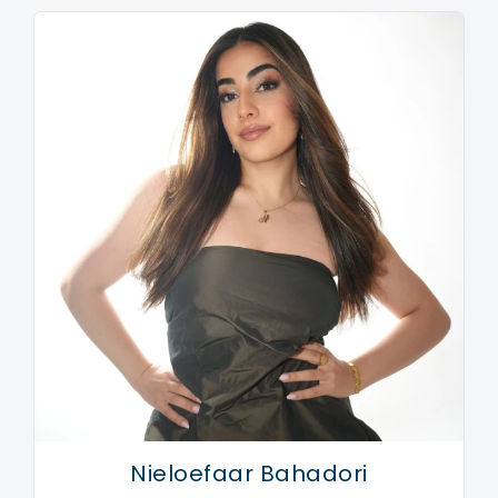
Eigen muziek: “Bij Deze”
Op 21 november 2024 maakte LUNA opnieuw indruk
met haar eerste volledig eigen single “Bij Deze”. Het
nummer toont haar veelzijdigheid en haar vermogen
om originele muziek te schrijven die het publiek raakt.
Met een pakkende melodie en oprechte teksten
bewijst LUNA dat ze meer is dan een cover artiest—
ze is een artiest met een eigen stem en visie.
Nieloefaar Bahadori