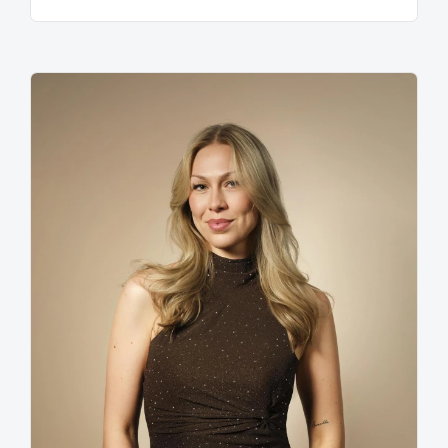
Amsterdam, Dansen in de zon, Country Medley etc.
Tevens heeft Marga een speciale seniorenshow voor
bejaarden-, verzorgings- en verpleegtehuizen. Ze
maakt er een groot feest van met allemaal
Nederlandstalige medleys en een heuse bingo waarbij
zij zelf voor de prijzen zorgt!