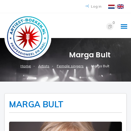
Log in
|
0
Marga Bult
Home
Artists
Female singers
Marga Bult
MARGA BULT