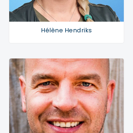
meenemen. Als ik onder de grond lig, wil ik hier een
legacy hebben achtergelaten.’
‘Ondertussen heb ik naast het veld en de straat
Hélène Hendriks
geleerd om programma’s te maken; editen,
redactioneel, nadenken over marketingconcepten. Om
het groter te maken, om meer mensen te kunnen
inspireren, hebben we een platform gecreëerd - de
online voetbalcommunity FC Straat - met nieuwe
gezichten,
influencers
die stimuleren om zo veel
mogelijk kinderen te laten bewegen. Met mijn
kledinglijn wil ik de maatschappelijke projecten
bekostigen, met de Foundation helpen we kinderen
die geen bal kunnen betalen.’
‘Alle content en producten moeten leiden tot: ‘ik heb