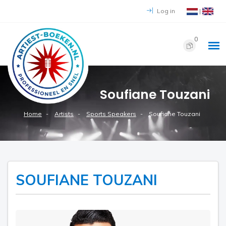
Log in
|
0
Soufiane Touzani
Home
Artists
Sports Speakers
Soufiane Touzani
SOUFIANE TOUZANI