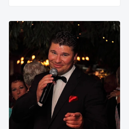
operationeel een ijzeren pin van 30 cm in zijn rug
gezet worden. Zijn dokter adviseerde Touzani niet
meer op het veld te voetballen, om fysieke duels te
vermijden. Wel mocht hij hooghouden. Daar is voor
hem het Freestyle voetbal begonnen. Hij bouwde dit
uit en leerde truc na truc. ‘De term
straat
is heel
abstract. Het begrip
straat
is allesomvattend; alles
wat ongebonden is. Neem het voetballen in de pauze
op het schoolplein. Dat vormt je.’
De carrière van Soufiane raakte in een
stroomversnelling met de opkomst van YouTube. Zijn
YouTube-kanaal telt ruim een miljoen abonnees en hij
heeft al meer dan 265.000.000 weergaven op zijn
video's. Op dit kanaal deelt hij video's van zijn trucs,
maar ook interviews en voetbal video's met bekende