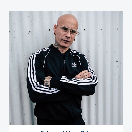
onmisbare eigenschap in het reality-genre waarin
hij tegenwoordig zichtbaar is. Ook in het
sprekerscircuit, waarin Van der Meijde zo'n drie
jaar actief is, maakt hij indruk door zonder
omhalen zijn keuzes in het leven te bespreken.
Eerlijkheid is zijn kracht, humor is een belangrijk
wapen.