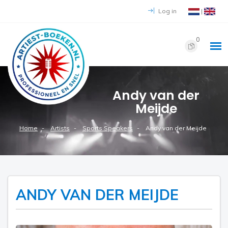
Log in
|
0
Andy van der
Meijde
Home
Artists
Sports Speakers
Andy van der Meijde
ANDY VAN DER MEIJDE