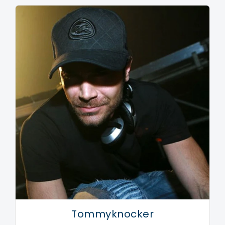
forces with Rudy B, who was also called 'the
scratchmaster of Noize Suppressor'. Vanaf dat
moment, Bike krachten gebundeld met Rudy B, die
ook werd genoemd 'de scratchmaster Noize
Suppressor van'. But Alessandro was not just a
producer like everyone else: he also started organising
big parties together with Digital Boy in the Rimini-
based club Gheodrome. Maar Alessandro was niet
zomaar een producent als ieder ander: hij ook
begonnen met het organiseren van grote partijen,
samen met Digital Boy in het basis-club Rimini
Gheodrome. In this way, Alessandro got credits for
keeping the Italian hardcorescene alive in many ways.
Op deze manier kreeg Alessandro credits voor het
bijhouden van de Italiaanse hardcorescene leven op
Tommyknocker
vele manieren.