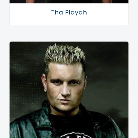
started his own label: Noize Records. Ook Bike begon
Tha Playah
zijn eigen label: Noize Records. It turned out to be
very successfull after five vinyl-releases and a Noize
Suppressor album. Het bleek erg succesvol te zijn na
vijf vinyl-releases en een Noize Suppressor album.
Their popularity went skyhigh due to their energetic
live-performances. Hun populariteit ging Skyhigh
vanwege hun energieke live-optredens. Both
Alessandro and Stefano lose control when they start
playing and keep pushing the boundaries of their gear
to the limit. Zowel Alessandro en Stefano de controle
verliezen als ze beginnen te spelen en blijf drukken op
de grenzen van hun vistuig aan de limiet. Noize
Suppressor has crushed every imaginable hardcore-
stage: Masters of Hardcore, Thunderdome, Mystery
Land and Dominator are just a few examples of