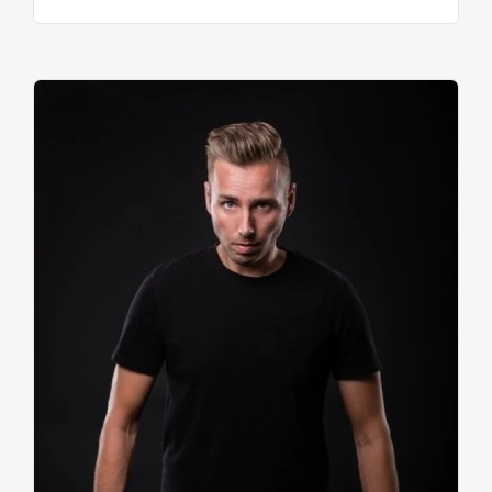
In 2004, Bike teamed up with DJ Dek, after Rudy
decided to stop his music career. In 2004, Bike samen
met DJ Dek, na Rudy besloten om zijn muzikale
carrière te stoppen. â¨Also in this period Noize
Suppressor scored some of the biggest hits of the last
years: “Bonecrusher”, “Wash Machine” and the major
remix of Darkraver and Dj Vince's “Thunderground” all
turned out to be massive dancefloor-smashers. Ook in
deze periode Noize Suppressor enkele van de
grootste hits van de afgelopen jaren: scoorde
"Bonecrusher", "Was Machine" en de grote remix van
Dj Darkraver en Vince's "Thunderground" alle bleken
te zijn enorme dansvloer-smashers. In 2006, the
highly-rated second album “Hardcore Junky” was
dropped. In 2006 heeft de gewaardeerde tweede
album "Hardcore Junky" is weggevallen. â¨Also, Bike