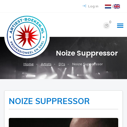
Log in
|
0
Noize Suppressor
Home
Artists
DJ's
Noize Suppressor
NOIZE SUPPRESSOR