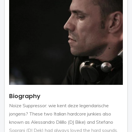
Biography
Noize Suppressor: wie kent deze legendarische
jongens? These two Italian hardcore junkies also
known as Alessandro Dilillo (DJ Bike) and Stefano
Soprani (DJ Dek) had always loved the hard sounds.