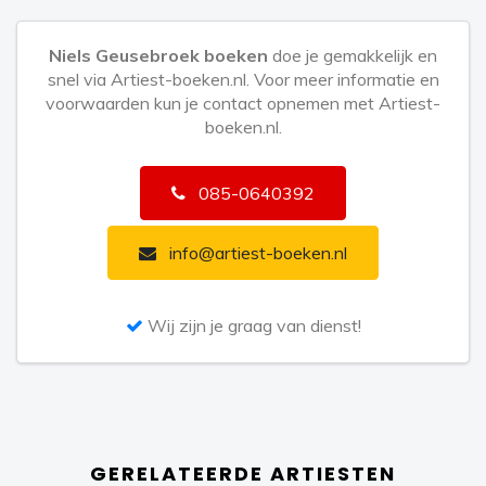
zijn juist heel transparant, met zang en alleen gitaar of
Niels Geusebroek boeken
doe je gemakkelijk en
piano.”
snel via Artiest-boeken.nl. Voor meer informatie en
voorwaarden kun je contact opnemen met Artiest-
boeken.nl.
085-0640392
info@artiest-boeken.nl
Wij zijn je graag van dienst!
GERELATEERDE ARTIESTEN