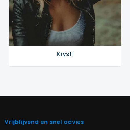
Krystl
Vrijblijvend en snel advies