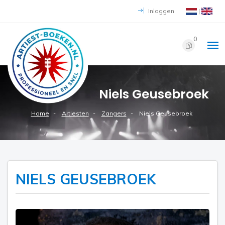
Inloggen
|
0
Niels Geusebroek
Home
Artiesten
Zangers
Niels Geusebroek
NIELS GEUSEBROEK