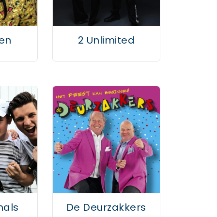
ien
2 Unlimited
mals
De Deurzakkers