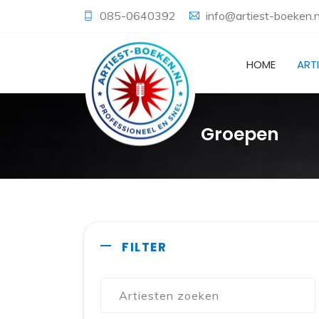
085-0640392
info@artiest-boeken.n
HOME
ART
Groepen
FILTER