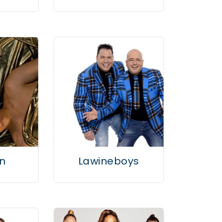
n
Lawineboys