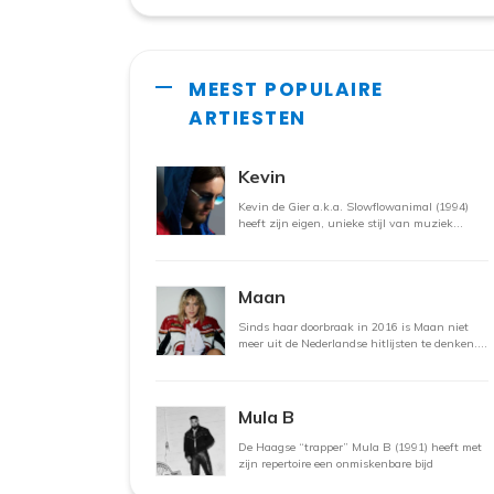
MEEST POPULAIRE
ARTIESTEN
Kevin
Kevin de Gier a.k.a. Slowflowanimal (1994)
heeft zijn eigen, unieke stijl van muziek
maken. Zo
Maan
Sinds haar doorbraak in 2016 is Maan niet
meer uit de Nederlandse hitlijsten te denken.
De zangeres
Mula B
De Haagse “trapper” Mula B (1991) heeft met
zijn repertoire een onmiskenbare bijd