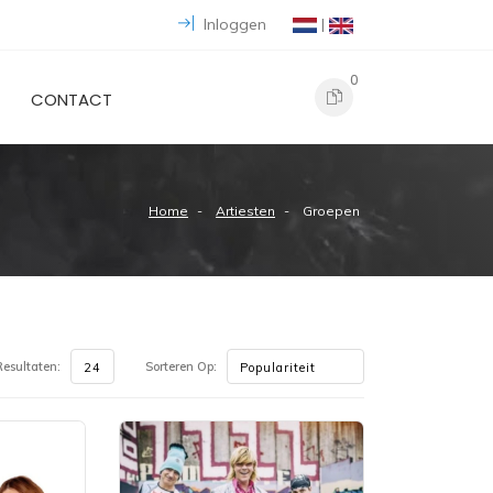
Inloggen
|
0
CONTACT
Home
Artiesten
Groepen
esultaten:
Sorteren Op: