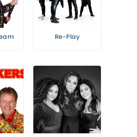
team
Re-Play