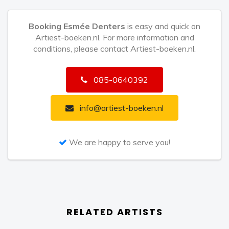
Esmee wordt gevolgd tot de release van haar
Booking Esmée Denters
is easy and quick on
debuutalbum. Esmee Denters is voor ongeveer 10
Artiest-boeken.nl. For more information and
dagen in Amerika geweest om liedjes op te nemen in
conditions, please contact Artiest-boeken.nl.
de studio (van wie is onbekend). Ook zong Esmee
Denters een liedje in dat is geschreven door Kelly
085-0640392
Rowland van Destiny's Child. Daarna is Esmee een
paar dagen in Zweden geweest om liedjes te
info@artiest-boeken.nl
schrijven en op te nemen.
We are happy to serve you!
RELATED ARTISTS