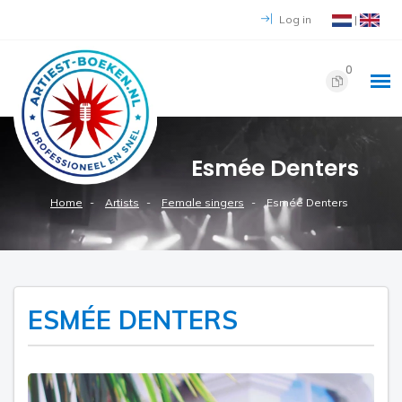
Log in
|
0
Esmée Denters
Home
Artists
Female singers
Esmée Denters
ESMÉE DENTERS