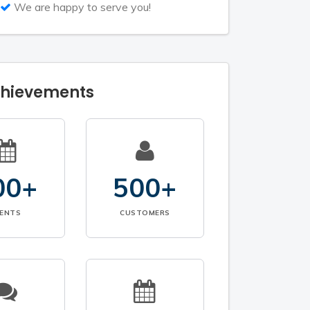
We are happy to serve you!
chievements
00+
500+
VENTS
CUSTOMERS