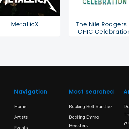
MetallicX
The Nile Rodgers
CHIC Celebratio
Navigation
Most searched
A
Do
Home
Booking Rolf Sanchez
Th
Artists
Booking Emma
yo
Heesters
Events