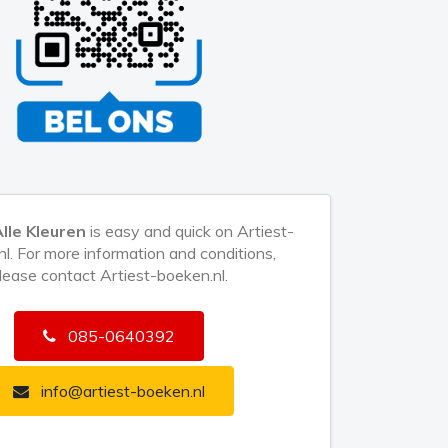
lle Kleuren
is easy and quick on Artiest-
l. For more information and conditions,
lease contact Artiest-boeken.nl.
085-0640392
info@artiest-boeken.nl