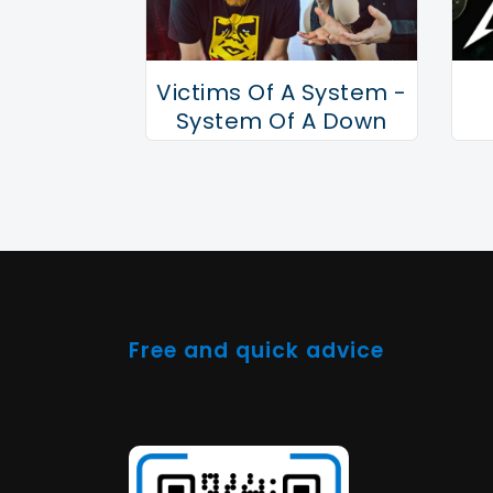
Victims Of A System -
System Of A Down
Tribute
Free and quick advice