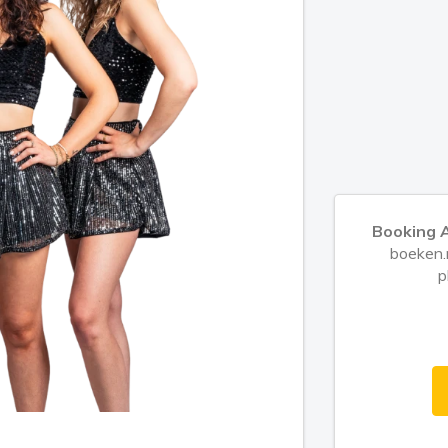
Booking A
boeken.n
p