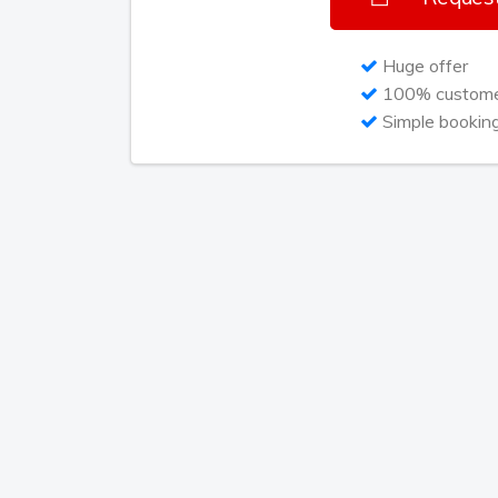
Voel jij je ook al zo oya lélé?
Huge offer
100% customer
Simple bookin