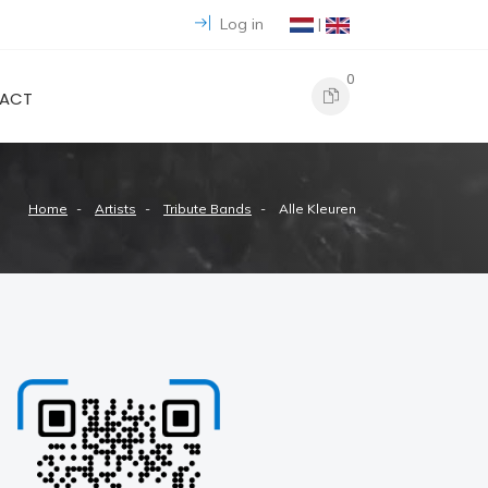
Log in
|
0
ACT
Home
Artists
Tribute Bands
Alle Kleuren