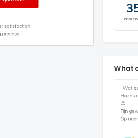
3
POSITI
 satisfaction
g process
What c
"Wat ee
Hazes m
😊
Fijn gew
Op naar