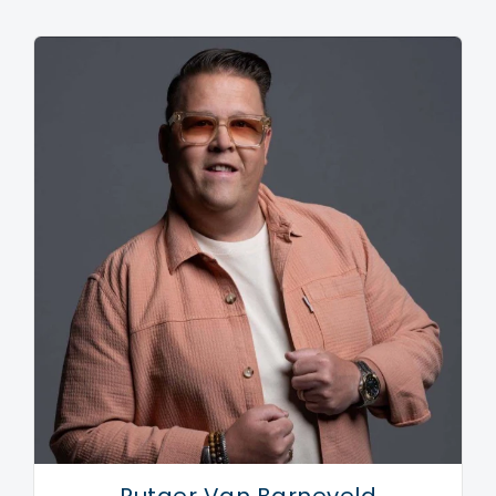
Thomas Acda, Antonie Kamerling, Kasper van Kooten,
Raymi Sambo en Muller zelf speelden er drie
seizoenen lang (1999-2001) in mee. Boissevain werd
vanaf seizoen twee echter vervangen door Kees
Boot.
Naast gastrollen in series als Baantjer, waarvoor hij in
drie afleveringen speelde, Grijpstra & De Gier en
Keyzer & De Boer Advocaten, was Muller ook te zien
in de films De Passievrucht (2003), met Carice van
Houten en Halina Reijn, De Dominee (2004), met
Chantal Janzen en Frank Lammers en Alles is Liefde
(2007), opnieuw met Van Houten, Wendy van Dijk en
Michiel Romeijn.
Sinds 2005 is hij te zien als zanger Martin Morero in