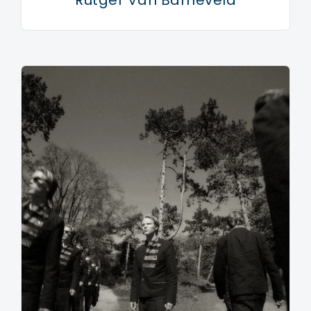
Rutger Van Barneveld
de komische dramaserie Gooische Vrouwen op RTL 4.
Martin Morero werd van 2005 t/m 2009 en in 2011
en 2012 vertolkt door Peter Paul Muller. Martin is een
Nederlandse zanger die gek is op vrouwelijk schoon.
Als Morero zong hij het nummer Echte liefde, dat drie
weken in de Nederlandse Top 40 stond, met als
hoogste positie 30. In de serie was het nummer
zogenaamd speciaal geschreven voor Martins vrouw
Cheryl (Linda de Mol).