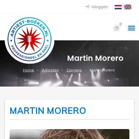
Inloggen
|
0
Martin Morero
Home
Artiesten
Zangers
Martin Morero
MARTIN MORERO