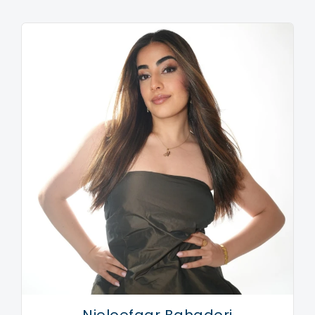
jarenlange vriendschap.
Een lied met de ouderwets gezellige klanken die je
doen verlangen naar vroeger. Met haar (h)eerlijke
stem, geweldige uitstraling en haar mooie
persoonlijkheid voelt Soraya zich op ieder podium
thuis.
Foto: Jim Hoogendorp