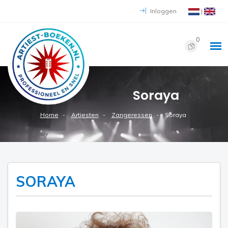
Inloggen
|
0
Soraya
Home
Artiesten
Zangeressen
Soraya
SORAYA