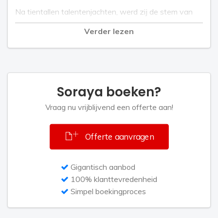
Na tientallen talentenjachten, werd zij de stem van
Douwe Egberts koffie commercials. Al tapdansend
Verder lezen
werd zij de ster in twee musicals bij Donald Jones in
No, no Nanette en The Boyfriend. In 1989 won zij
Story’s Jordaan Trofee en werd zij de nieuwe Parel
van de Jordaan.
Soraya boeken?
Vraag nu vrijblijvend een offerte aan!
Soraya is een zangeres en performer in de breedste
zin van het woord. Alhoewel oude jazz en dixie haar
voorkeur genieten, bracht zij een prachtig cd-album uit
Offerte aanvragen
in 1992 met de titel Met Hart en Ziel.
Gigantisch aanbod
Door de jaren heen heeft zij nog diverse cd singles
100% klanttevredenheid
uitgebracht, zoals In een wereld zonder jou, Ik mis je
Simpel boekingproces
lieve dingen, De wil van het leven en La Mama. Maar