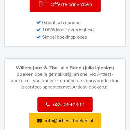
mensen een bron van herinneringen en emotie. Met
Offerte aanvragen
deze band willen we die muziek op een respectvolle
manier laten horen aan een nieuw publiek.”
Gigantisch aanbod
100% klanttevredenheid
The Tribute: Battle of the Bands is een competitie
Simpel boekingproces
waarin tributebands strijden om de titel en een
optreden in de Ziggo Dome.
Willem Janz & The Julio Band (Julio Iglesias)
boeken
doe je gemakkelijk en snel via Artiest-
boeken.nl. Voor meer informatie en voorwaarden kun
je contact opnemen met Artiest-boeken.nl.
085-0640392
info@artiest-boeken.nl