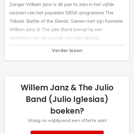
Zanger William Janz is dit jaar te zien in het vijfde
seizoen van het populaire SBS6-programma The
Tribute: Battle of the Bands. Samen met zijn formatie
William Janz & The Julio Band brengt hij een
eerbetoon aan de muziek van Julio Iglesias.
Verder lezen
Janz verwierf de afgelopen jaren bekendheid als
Nederlandse vertolker van Iglesias. Zijn optredens,
waarin hij de sfeer en klank van de Spaanse zanger
weet te benaderen, leverden hem een groeiende
Willem Janz & The Julio
groep fans op. Met The Julio Band brengt hij nu de
bekendste nummers van Iglesias in een volledig live-
Band (Julio Iglesias)
uitvoering.
boeken?
Vraag nu vrijblijvend een offerte aan!
“Het is bijzonder om dit op zo’n groot podium te
mogen doen,” zegt Janz. “Julio Iglesias is voor veel