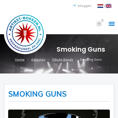
Inloggen
|
0
Smoking Guns
Home
Artiesten
Tribute Bands
Smoking Guns
SMOKING GUNS