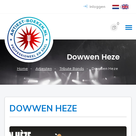
Inloggen
|
0
Dowwen Heze
Home
Artiesten
Tribute Bands
Dowwen Heze
DOWWEN HEZE