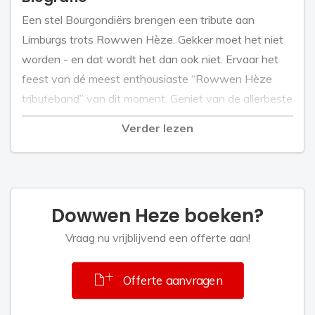
Een stel Bourgondiërs brengen een tribute aan
Limburgs trots Rowwen Hèze. Gekker moet het niet
worden - en dat wordt het dan ook niet. Ervaar het
feest van dé meest enthousiaste “Rowwen Hèze
tributeband” van dit moment. Geniet van de allerbeste
ingrediënten: Accordeon, Folk en Polka, positieve
Verder lezen
energie, hartstochtelijk temperament en zuidelijke
gemoedelijkheid. Feest in de tent met Dowwen Hèze.
Dowwen Hèze richt richt met name op de
feestnummers zoals Bestel mar, Limburg, Maria en alle
Dowwen Heze boeken?
andere
opzwepende en energieke liedjes. Kortom, met een
Vraag nu vrijblijvend een offerte aan!
biertje in de lucht meezingen en meedansen.
Dowwen Heze is bereikbaar voor iedereen. T’is een
Offerte aanvragen
kwestie van geduld……..