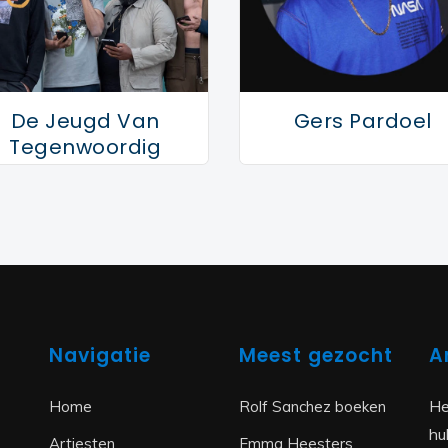
ngle ‘Slapeloze Nachten’. De
ng met Nintendo en zal vanaf 16 juli
een EP welke in 2012 uitkomt. De EP is
 dat in 2013 verwacht wordt.
De Jeugd Van
Gers Pardoel
Tegenwoordig
Navigatie
Meest gezocht
A
He
Home
Rolf Sanchez boeken
hu
Artiesten
Emma Heesters