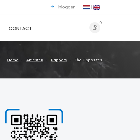
Inloggen
|
0
CONTACT
Home
Artiesten
Rappers
The Opposites