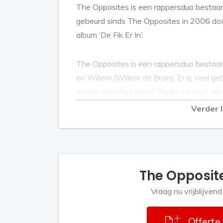
The Opposites is een rappersduo bestaand
gebeurd sinds The Opposites in 2006 door
album ‘De Fik Er In’.
The Opposites is een rappersduo bestaa
en Willem (Willem de Bruin). Er is veel 
doorbraken met de hit ‘Slaap’ van het albu
de vierde plaats in de Top 40.
Verder 
Eind 2006 volgde ‘Rauwdauw’, een mini a
andere producers, waarvan de single ‘Geen
een onvervalste dansvloerkraker. In de
The Opposit
tweede album ‘Begin Twintig’. Hiermee s
enorme hit met ‘Dom, Lomp & Famous’.
Vraag nu vrijblijven
Ze maakten hun eerste stappen als solo 
Offerte