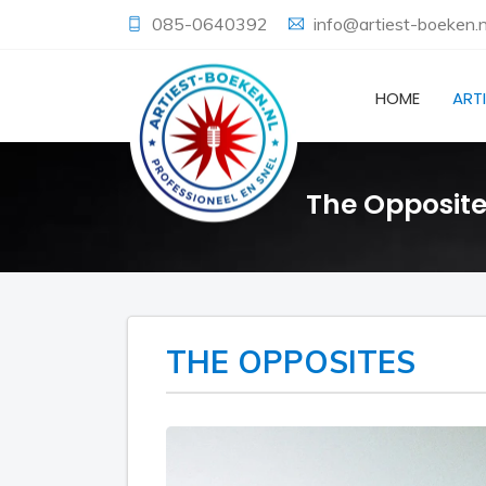
085-0640392
info@artiest-boeken.n
HOME
ART
The Opposit
THE OPPOSITES