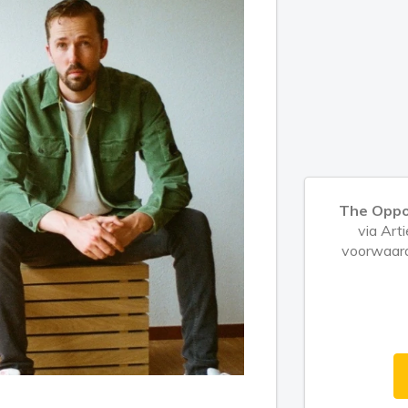
The Oppo
via Art
voorwaard