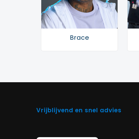
De heren zijn nu terug met hun nieuwe si
bijbehorende 3D video is een samenwerki
te zien zijn. De single is afkomstig van 
een opmars richting het volgende album,
Brace
Vrijblijvend en snel advies