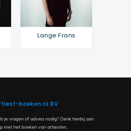
Lange Frans
rtiest-boeken.nl BV
b je vragen of advies nodig? Denk hierbij aan
lp met het boeken van artiesten,