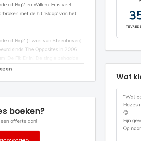
e uit Big2 en Willem. Er is veel
3
braken met de hit ‘Slaap’ van het
TEVRED
nde uit Big2 (Twan van Steenhoven)
gebeurd sinds The Opposites in 2006
m ‘De Fik Er In’. De single behaalde
lezen
Wat kl
lbum met tien tracks op beats van
 Klasse, Geen Stijl’ uitgroeide tot
"Wat ee
 zomer van 2007 verscheen het
Hazes m
es boeken?
coorden de twintigers opnieuw een
😊
Fijn gew
d een offerte aan!
Op naar
artiest wanneer ze in 2010 de
 aanvragen