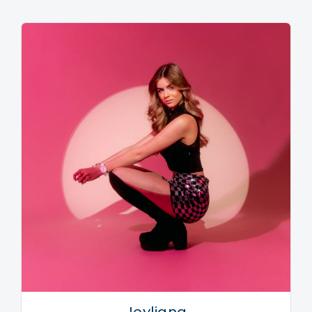
multimedia. Dit bedrijf is gespecialiseerd in het maken
van professionele films, foto’s, grafische vormgeving
en webdesign. Sinds vorig jaar heeft Ruud, als eerste
acteur wereldwijd, dan ook zijn eigen app, die te
downloaden is in de Apple Store en de Android markt
(Ruud Feltkamp app).
In zijn vrije tijd houdt Ruud zich bezig met zeilen,
snowboarden en het mixen/draaien van muziek. Deze
laatste hobby wordt steeds serieuzer nu hij steeds
meer grote muziekklussen binnensleept als DJ, hij
draait al jaren in clubs en discotheken in Nederland en
zelf buiten onze grenzen.
Ruud geniet van alles wat op zijn pad komt maar
acteren is toch écht zijn grootste passie.