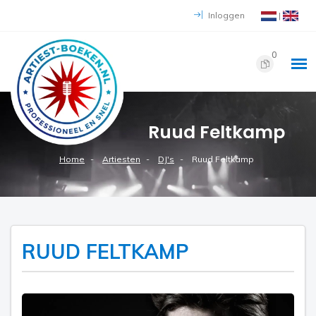
Inloggen
|
0
Ruud Feltkamp
Home
Artiesten
DJ's
Ruud Feltkamp
RUUD FELTKAMP