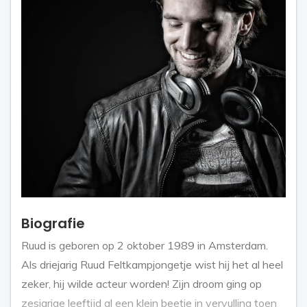
Biografie
Ruud is geboren op 2 oktober 1989 in Amsterdam.
Als driejarig Ruud Feltkampjongetje wist hij het al heel
zeker, hij wilde acteur worden! Zijn droom ging op
zesjarige leeftijd al een klein beetje in vervulling toen