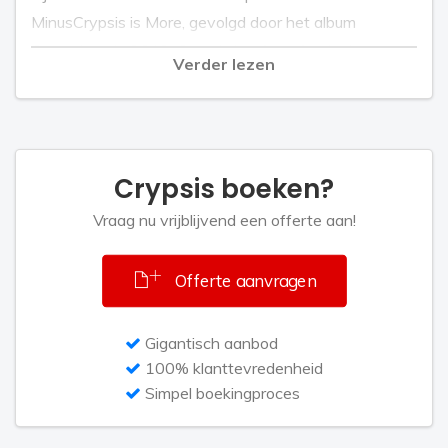
MinusCrypsis is More, gevolgd door het album
Cryptology in 2012. Crypsis heeft op festivals
Verder lezen
gestaan als Hard Bass in GelreDome, In-Qontrol in de
RAI, Bassleader in Flanders Expo en Decibel en trad
ook op in Glasgow, Dortmund, Cherrymoon en op
Defqon.1 in zowel Australië als Nederland. Op
Crypsis boeken?
Thrillogy in de Jaarbeurs in Utrecht had hij een eigen
area (zaal).
Vraag nu vrijblijvend een offerte aan!
Hij draait raw hardstyle en wisselt dj-optredens af
Offerte aanvragen
met live-acts.
Gigantisch aanbod
100% klanttevredenheid
Simpel boekingproces