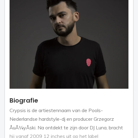
Biografie
Crypsis is de artiestennaam van de Pools-
Nederlandse hardstyle-dj en producer Grzegorz
ÅuÅ¼yÅski. Na ontdekt te zijn door DJ Luna, bracht
hij vanaf 2009 12 inches uit op het label