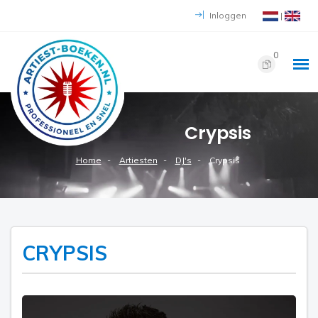
Inloggen
|
0
Crypsis
Home
Artiesten
DJ's
Crypsis
CRYPSIS