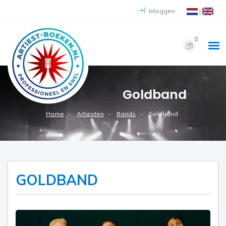
Inloggen
|
0
Goldband
Home
Artiesten
Bands
Goldband
GOLDBAND