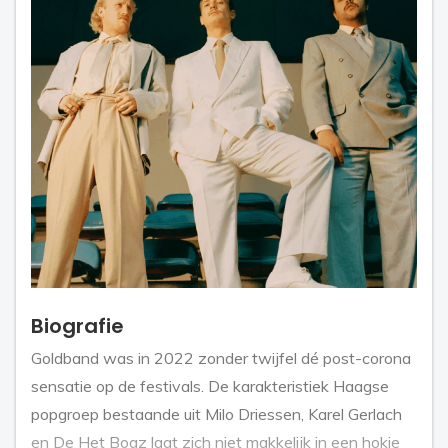
Biografie
Goldband was in 2022 zonder twijfel dé post-corona
sensatie op de festivals. De karakteristiek Haagse
popgroep bestaande uit Milo Driessen, Karel Gerlach
en De Het Boaz laat zich niet makkelijk in een hokje